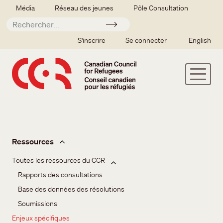
Aller au contenu principal
Secondary menu
Média
Réseau des jeunes
Pôle Consultation
Soumettre
SSO user menu
S'inscrire
Se connecter
English
Enjeux et ressources
Ressources
Toutes les ressources du CCR
Rapports des consultations
Base des données des résolutions
Soumissions
Enjeux spécifiques