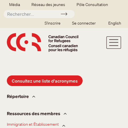
Aller au contenu principal
Secondary menu
Média
Réseau des jeunes
Pôle Consultation
Soumettre
SSO user menu
S'inscrire
Se connecter
English
Consultez une liste d'acronymes
Membres
Répertoire
Ressources des membres
Immigration et Établissement