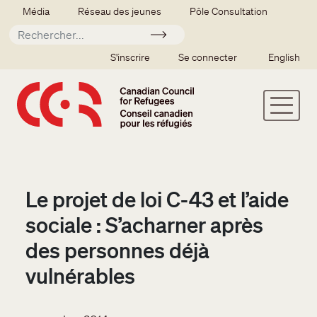
Aller au contenu principal
Secondary menu
Média
Réseau des jeunes
Pôle Consultation
Soumettre
SSO user menu
S'inscrire
Se connecter
English
Le projet de loi C-43 et l’aide
sociale : S’acharner après
des personnes déjà
vulnérables