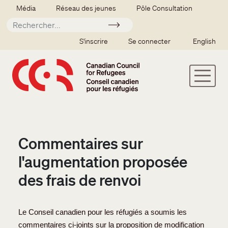
Aller au contenu principal
Secondary menu
Média
Réseau des jeunes
Pôle Consultation
Soumettre
SSO user menu
S'inscrire
Se connecter
English
Commentaires sur
l'augmentation proposée
des frais de renvoi
Le Conseil canadien pour les réfugiés a soumis les
commentaires ci-joints sur la proposition de modification