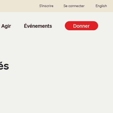
SSO user menu
S'inscrire
Se connecter
English
Agir
Événements
Donner
és