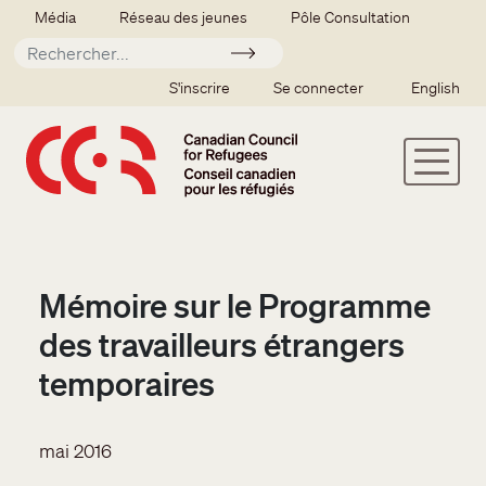
Aller au contenu principal
Secondary menu
Média
Réseau des jeunes
Pôle Consultation
Soumettre
SSO user menu
S'inscrire
Se connecter
English
Mémoire sur le Programme
des travailleurs étrangers
temporaires
mai 2016