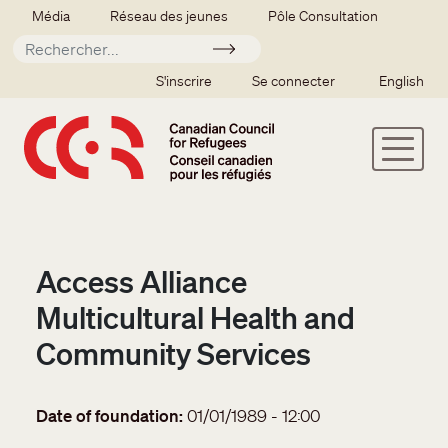
Aller au contenu principal
Secondary menu
Média
Réseau des jeunes
Pôle Consultation
Soumettre
SSO user menu
S'inscrire
Se connecter
English
Access Alliance
Multicultural Health and
Community Services
Date of foundation
01/01/1989 - 12:00