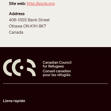
Site web
http://socls.org
Address
406-1355 Bank Street
Ottawa
ON
K1H 8K7
Canada
Pied de page
Liens rapide