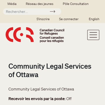
Aller au contenu principal
Secondary menu
Média
Réseau des jeunes
Pôle Consultation
Soumettre
SSO user menu
S'inscrire
Se connecter
English
Community Legal Services
of Ottawa
Community Legal Services of Ottawa
Recevoir les envois par la poste
Off