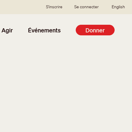
SSO user menu
S'inscrire
Se connecter
English
Agir
Événements
Donner