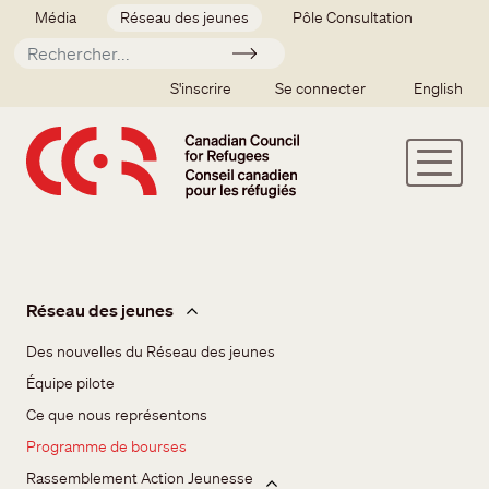
Aller au contenu principal
Secondary menu
Média
Réseau des jeunes
Pôle Consultation
Soumettre
SSO user menu
S'inscrire
Se connecter
English
Réseau des jeunes
Réseau des jeunes
Des nouvelles du Réseau des jeunes
Équipe pilote
Ce que nous représentons
Programme de bourses
Rassemblement Action Jeunesse