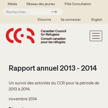
Aller au contenu principal
Secondary menu
Média
Réseau des jeunes
Pôle Consultation
Soumettre
SSO user menu
S'inscrire
Se connecter
English
Rapport annuel 2013 - 2014
Un survol des activités du CCR pour la période de
2013 à 2014.
novembre 2014