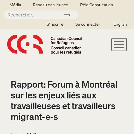
Aller au contenu principal
Secondary menu
Média
Réseau des jeunes
Pôle Consultation
Soumettre
SSO user menu
S'inscrire
Se connecter
English
Rapport: Forum à Montréal
sur les enjeux liés aux
travailleuses et travailleurs
migrant-e-s