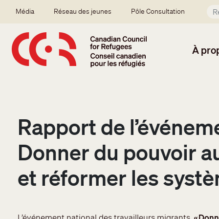
Aller au contenu principal
Secondary menu
Média
Réseau des jeunes
Pôle Consultation
À pro
Rapport de l’événemen
Donner du pouvoir aux
et réformer les syst
L’événement national des travailleurs migrants,
« Donn