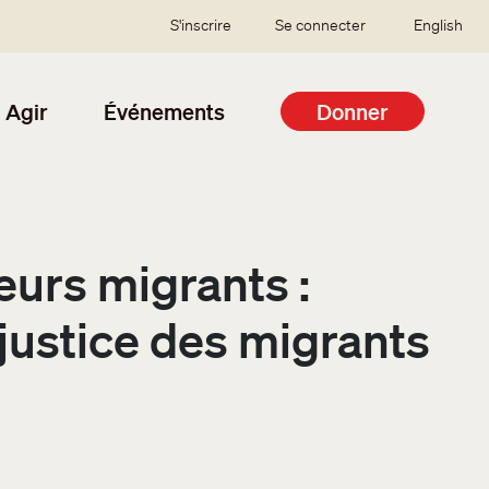
SSO user menu
S'inscrire
Se connecter
English
Agir
Événements
Donner
eurs migrants :
 justice des migrants