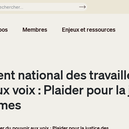
Soumettre
pos
Membres
Enjeux et ressources
t national des travaill
 voix : Plaider pour la
èmes
er du pouvoir aux voix : Plaider pour la justice des