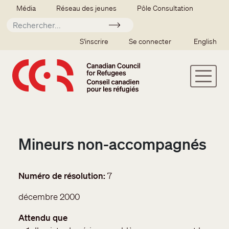
Aller au contenu principal
Secondary menu
Média
Réseau des jeunes
Pôle Consultation
Soumettre
SSO user menu
S'inscrire
Se connecter
English
Mineurs non-accompagnés
Numéro de résolution
7
décembre 2000
Attendu que