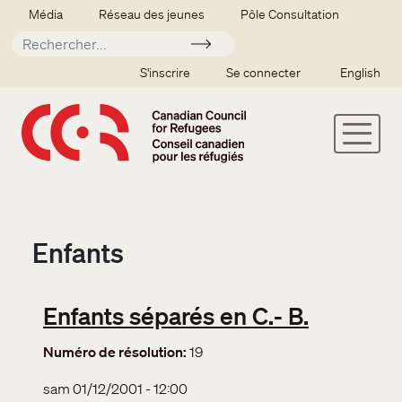
Aller au contenu principal
Secondary menu
Média
Réseau des jeunes
Pôle Consultation
Soumettre
SSO user menu
S'inscrire
Se connecter
English
Enfants
Enfants séparés en C.- B.
Numéro de résolution
19
sam 01/12/2001 - 12:00