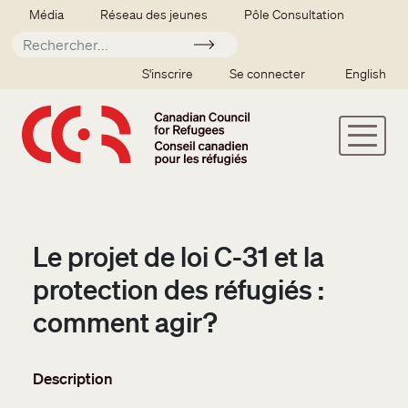
Aller au contenu principal
Secondary menu
Média
Réseau des jeunes
Pôle Consultation
Soumettre
SSO user menu
S'inscrire
Se connecter
English
Le projet de loi C-31 et la
protection des réfugiés :
comment agir?
Description