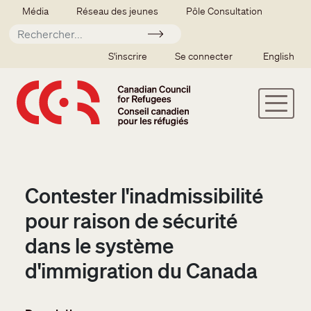
Aller au contenu principal
Secondary menu
Média
Réseau des jeunes
Pôle Consultation
Soumettre
SSO user menu
S'inscrire
Se connecter
English
Contester l'inadmissibilité
pour raison de sécurité
dans le système
d'immigration du Canada