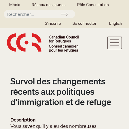
Aller au contenu principal
Secondary menu
Média
Réseau des jeunes
Pôle Consultation
Soumettre
SSO user menu
S'inscrire
Se connecter
English
Survol des changements
récents aux politiques
d’immigration et de refuge
Description
Vous savez qu'il y a eu des nombreuses